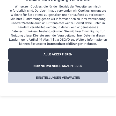
Karsten Drobny e.K., Löwen-Apotheke
Wir setzen Cookies, die für den Betrieb der Website technisch
erforderlich sind. Darüber hinaus verwenden wir Cookies, um unsere
Markt 9
Website für Sie optimal zu gestalten und fortlaufend zu verbessern.
01936 Königsbrück
Mit Ihrer Zustimmung geben wir Informationen zu Ihrer Verwendung
Tel.
:
(035795) 42338
unserer Website auch an Drittanbieter weiter. Soweit dabei Daten in
Fax
: (035795) 42255
Ländern verarbeitet werden, in denen kein angemessenes
Datenschutzniveau besteht, stimmen Sie mit Ihrer Einwilligung zur
E-Mail
:
DSB-Stadt-Loewe@gmx.de
Nutzung dieser Dienste auch der Verarbeitung Ihrer Daten in diesen
Ländern gem. Artikel 49 Abs. 1 lit. a DSGVO zu. Weitere Informationen
Weitere Hinweise:
können Sie unserer
Datenschutzerklärung
entnehmen.
ALLE AKZEPTIEREN
Streitschlichtung
Wir sind weder verpflichtet noch bereit, an einem
Streitbeilegungsverfahren vor einer
NUR NOTWENDIGE AKZEPTIEREN
Verbraucherschlichtungsstelle teilzunehmen.
EINSTELLUNGEN VERWALTEN
Haftung
Wir sind für die Inhalte unserer Internetseiten verantwortlich. Alle
Inhalte werden mit der gebotenen Sorgfalt und nach bestem
Wissen erstellt. Soweit wir auf unseren Internetseiten mittels Links
auf Internetseiten Dritter verweisen, können wir keine Gewähr für
die fortwährende Aktualität, Richtigkeit und Vollständigkeit der
verlinkten Inhalte übernehmen, da diese Inhalte außerhalb