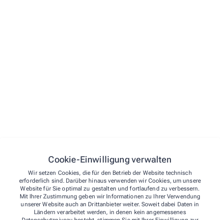
umfangreichen Leistungen, durch die wir Ihnen täglich
zur Seite stehen.
Anmessen
Kompressionsstrümpfe
Bandagen
Bargeldlose Zahlung
EC-Cash
Verleih von Milchpumpen
Cookie-Einwilligung verwalten
Wir setzen Cookies, die für den Betrieb der Website technisch
erforderlich sind. Darüber hinaus verwenden wir Cookies, um unsere
Website für Sie optimal zu gestalten und fortlaufend zu verbessern.
Mit Ihrer Zustimmung geben wir Informationen zu Ihrer Verwendung
unserer Website auch an Drittanbieter weiter. Soweit dabei Daten in
Ländern verarbeitet werden, in denen kein angemessenes