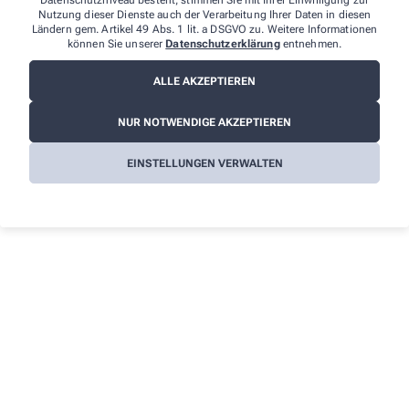
Datenschutzniveau besteht, stimmen Sie mit Ihrer Einwilligung zur
Nutzung dieser Dienste auch der Verarbeitung Ihrer Daten in diesen
Ländern gem. Artikel 49 Abs. 1 lit. a DSGVO zu. Weitere Informationen
können Sie unserer
Datenschutzerklärung
entnehmen.
ALLE AKZEPTIEREN
NUR NOTWENDIGE AKZEPTIEREN
EINSTELLUNGEN VERWALTEN
Wir sind für Sie da - vor Ort und digital
Unsere Apotheke steht nicht nur als vertrauenswürdiger
Ort in Ihrer Nachbarschaft, sondern auch als digitaler
Begleiter zur Verfügung. Vor Ort bieten wir Ihnen eine
persönliche Beratung und Betreuung an. Online stehen
wir Ihnen mit derselben Expertise und Fürsorge zur
Verfügung. In beiden Dimensionen, physisch und