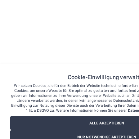
Um Ihr Widerrufsrecht auszuüben, müssen Sie uns (der
Löwen-Apotheke, Karsten Drobny e.K.) mittels einer
eindeutigen Erklärung (z.B. Brief, Telefax oder E-Mail)
über Ihren Entschluss, diesen Vertrag zu widerrufen,
informieren. Sie können das beigefügte Muster-
Widerrufsformular verwenden, das jedoch nicht
vorgeschrieben ist. Sie können Ihr Widerrufsrecht auch
online unter über den Widerrufsbutton im Footer auf der
Website ausüben. Wenn Sie diese Online-Funktion
nutzen, übermitteln wir Ihnen auf einem dauerhaften
Datenträger (z. B. durch eine E-Mail) unverzüglich eine
Eingangsbestätigung mit Informationen zum Inhalt der
Widerrufserklärung sowie dem Datum und der Uhrzeit
Cookie-Einwilligung verwal
ihres Eingangs.
Wir setzen Cookies, die für den Betrieb der Website technisch erforderlic
Zur Wahrung der Widerrufsfrist reicht es aus, dass Sie
Cookies, um unsere Website für Sie optimal zu gestalten und fortlaufend 
die Mitteilung über die Ausübung des Widerrufsrechts
geben wir Informationen zu Ihrer Verwendung unserer Website auch an Dritta
vor Ablauf der Widerrufsfrist absenden.
Ländern verarbeitet werden, in denen kein angemessenes Datenschutznive
Einwilligung zur Nutzung dieser Dienste auch der Verarbeitung Ihrer Daten i
Folgen des Widerrufs
1 lit. a DSGVO zu. Weitere Informationen können Sie unserer
Daten
Wenn Sie diesen Vertrag widerrufen, haben wir Ihnen
alle Zahlungen, die wir von Ihnen erhalten haben,
ALLE AKZEPTIEREN
einschließlich der Lieferkosten (mit Ausnahme der
zusätzlichen Kosten, die sich daraus ergeben, dass Sie
NUR NOTWENDIGE AKZEPTIEREN